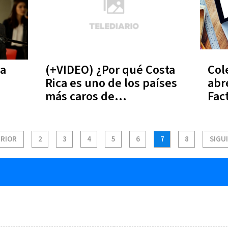
na
(+VIDEO) ¿Por qué Costa
Col
Rica es uno de los países
abr
más caros de
Fac
Latinoamérica?
RIOR
2
3
4
5
6
7
8
SIGU