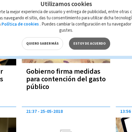
Utilizamos cookies
16:26
01-06-2018
rte la mejor experiencia de usuario y entrega de publicidad, entre otras c
s navegando el sitio, das tu consentimiento para utilizar dicha tecnolog
a
Política de cookies
. Puedes cambiar la configuración en tu navegado
gustes.
QUIERO SABER MÁS
ESTOY DE ACUERDO
r
Gobierno firma medidas
es
para contención del gasto
o
público
21:37
25-05-2018
13:56