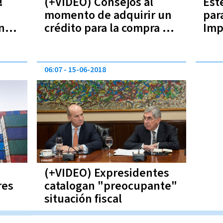
!
(+VIDEO) Consejos al
Est
momento de adquirir un
par
n
crédito para la compra de
Imp
un vehículo
06:07
15-06-2018
(+VIDEO) Expresidentes
res
catalogan "preocupante"
situación fiscal