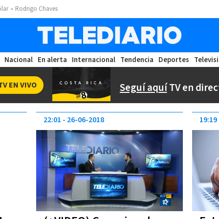
ólar
Rodrigo Chaves
Nacional
En alerta
Internacional
Tendencia
Deportes
Televis
TV EN VIVO
Seguí aquí
TV en direc
22:01
26-06-2018
19:19