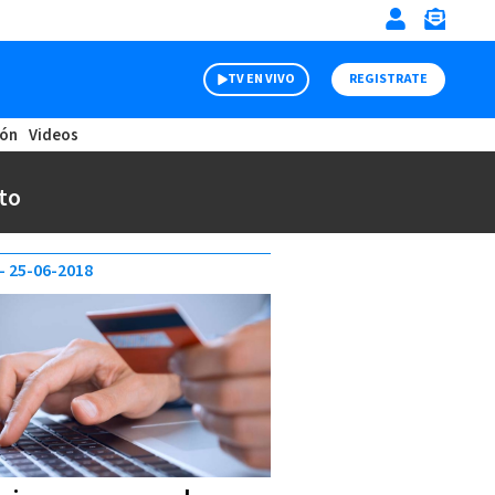
TV EN VIVO
REGISTRATE
ión
Videos
to
25-06-2018