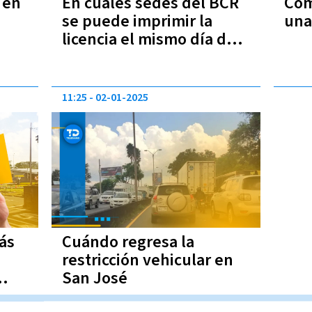
 en
En cuáles sedes del BCR
Cóm
se puede imprimir la
una
licencia el mismo día de
la prueba práctica
11:25
02-01-2025
más
Cuándo regresa la
restricción vehicular en
San José
24