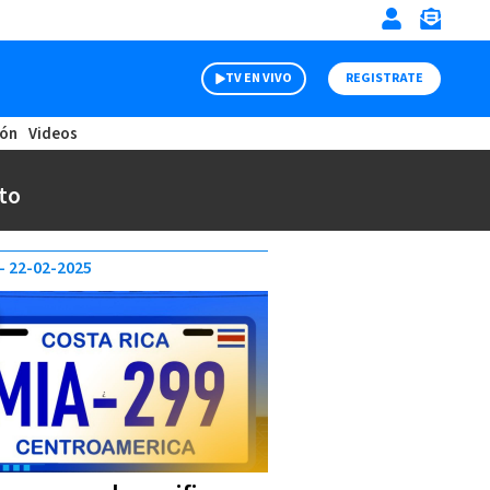
TV EN VIVO
REGISTRATE
ión
Videos
to
22-02-2025