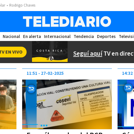
ólar
Rodrigo Chaves
Nacional
En alerta
Internacional
Tendencia
Deportes
Televis
TV EN VIVO
Seguí aquí
TV en direc
11:51
27-02-2025
14:32