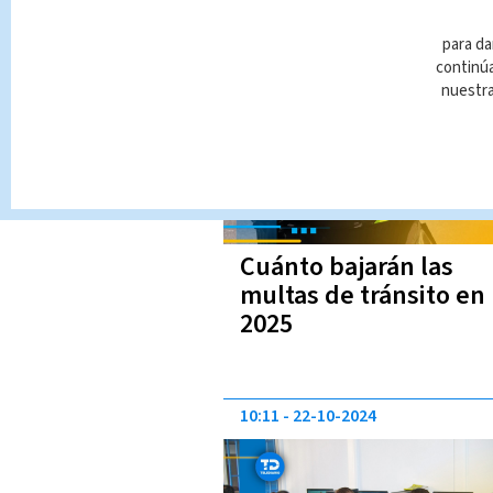
14:49
04-12-2024
para da
continúa
nuestr
Cuánto bajarán las
multas de tránsito en
2025
10:11
22-10-2024