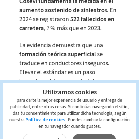
Cosevi fundamenta la medida
en el
aumento sostenido de siniestro
s. En
2024 se registraron
522 fallecidos en
carretera
, 7 % más que en 2023.
La evidencia demuestra que una
formación teórica superficial
se
traduce en conductores inseguros.
Elevar el estándar es un paso
impostergable para r
educir la
mortalidad
.
Utilizamos cookies
para darte la mejor experiencia de usuario y entrega de
Asimismo,
la entidad se alinea con las
publicidad, entre otras cosas. Si continúas navegando el sitio,
das tu consentimiento para utilizar dicha tecnología, según
recomendaciones de la Organización
nuestra
Política de cookies
. Puedes cambiar la configuración
Mundial de la Salud (OMS)
y la
en tu navegador cuando gustes.
Federación Internacional del