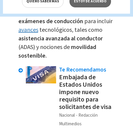
QUIERO SABER MÁS
ESTOY DE ACUERDO
Automóvil
(FIA)
, que instan a los
países a
revisar periódicamente los
exámenes de conducción
para incluir
avances
tecnológicos, tales como
asistencia avanzada al conductor
(ADAS) y nociones de
movilidad
sostenible
.
Te Recomendamos
Embajada de
Estados Unidos
impone nuevo
requisito para
solicitantes de visa
Nacional
Redacción
Multimedios