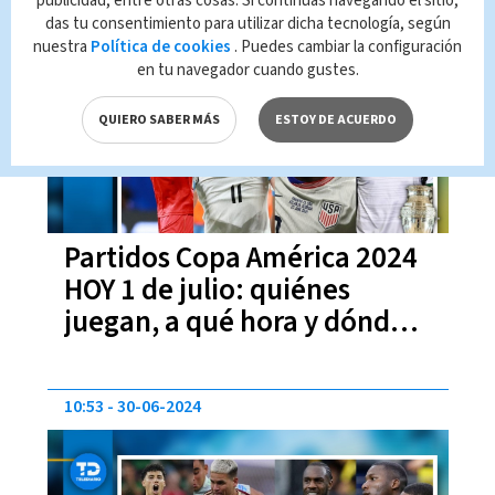
publicidad, entre otras cosas. Si continúas navegando el sitio,
das tu consentimiento para utilizar dicha tecnología, según
09:49
01-07-2024
nuestra
Política de cookies
. Puedes cambiar la configuración
en tu navegador cuando gustes.
QUIERO SABER MÁS
ESTOY DE ACUERDO
Partidos Copa América 2024
HOY 1 de julio: quiénes
juegan, a qué hora y dónde
ver EN VIVO
10:53
30-06-2024