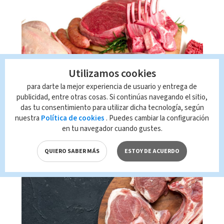
Utilizamos cookies
Viernes de Feria: carnes
para darte la mejor experiencia de usuario y entrega de
bajaron de precio esta
publicidad, entre otras cosas. Si continúas navegando el sitio,
das tu consentimiento para utilizar dicha tecnología, según
semana (VIDEO)
nuestra
Política de cookies
. Puedes cambiar la configuración
en tu navegador cuando gustes.
16:45
14-04-2023
QUIERO SABER MÁS
ESTOY DE ACUERDO