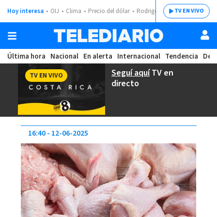
Hoy interesa
OIJ
Clima
Precio del dólar
Rodrigo Chaves
TV EN VIVO
Última hora
Nacional
En alerta
Internacional
Tendencia
Dep
Seguí aquí
TV en
TV EN VIVO
directo
16:40
12-06-2025