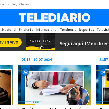
ólar
Rodrigo Chaves
Nacional
En alerta
Internacional
Tendencia
Deportes
Televis
TV EN VIVO
Seguí aquí
TV en direc
08:16
10-07-2024
21:57