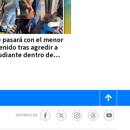
 pasará con el menor
enido tras agredir a
udiante dentro de
obús en San Carlos
VISÍTANOS EN