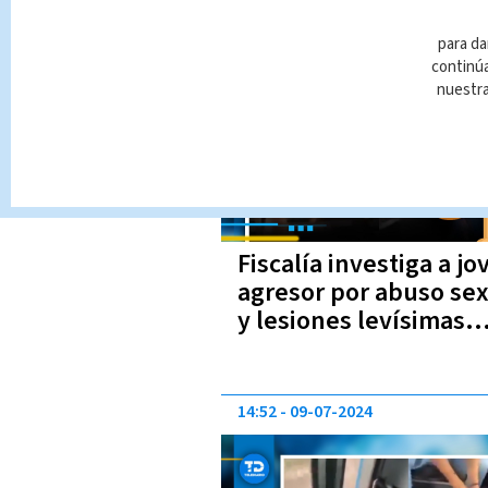
15:45
09-07-2024
para da
continúa
nuestr
Fiscalía investiga a jo
agresor por abuso se
y lesiones levísimas
contra estudiante en
Carlos
14:52
09-07-2024