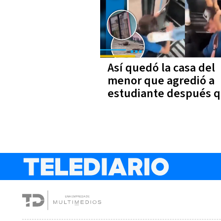
Así quedó la casa del
menor que agredió a
estudiante después 
turba de vecinos lo
buscara | VIDEO