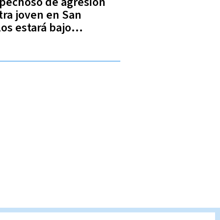
pechoso de agresión
tra joven en San
los estará bajo
ervisión del PANI