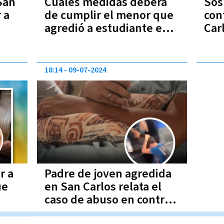
San
Cuáles medidas deberá
Sos
 a
de cumplir el menor que
con
agredió a estudiante en
Car
San Carlos
sup
18:14
09-07-2024
r a
Padre de joven agredida
ue
en San Carlos relata el
caso de abuso en contra
de su hija