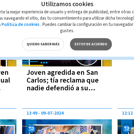
Utilizamos cookies
15:05
09-07-2024
rte la mejor experiencia de usuario y entrega de publicidad, entre otras c
s navegando el sitio, das tu consentimiento para utilizar dicha tecnolog
a
Política de cookies
. Puedes cambiar la configuración en tu navegado
gustes.
QUIERO SABER MÁS
ESTOY DE ACUERDO
ven
Joven agredida en San
xual
Carlos; tía reclama que
nadie defendió a su
 San
sobrina
13:49
09-07-2024
12:12