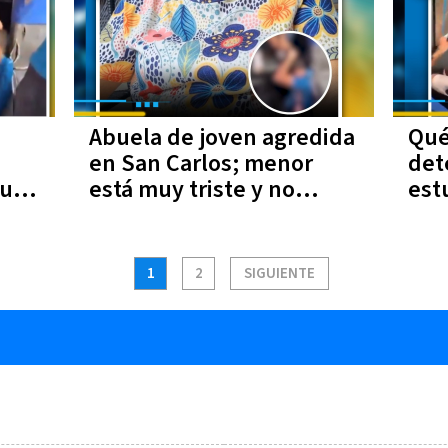
Abuela de joven agredida
Qué
en San Carlos; menor
det
que
está muy triste y no
est
quiere comer
aut
1
2
SIGUIENTE