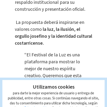
respaldo institucional para su
construcción y presentación oficial.
La propuesta deberá inspirarse en
valores como
la luz, la ilusión, el
orgullo josefino y la identidad cultural
costarricense.
“El Festival de la Luz es una
plataforma para mostrar lo
mejor de nuestro espíritu
creativo. Queremos que esta
carroza represente la
Utilizamos cookies
alegría, el arte y la
para darte la mejor experiencia de usuario y entrega de
esperanza que compartimos
publicidad, entre otras cosas. Si continúas navegando el sitio,
como ciudad”, comentó un
das tu consentimiento para utilizar dicha tecnología, según