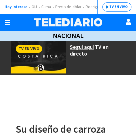
Hoy interesa
OIJ
Clima
Precio del dólar
Rodrigo Chaves
TV EN VIVO
NACIONAL
Seguí aquí
TV en
TV EN VIVO
directo
Su diseño de carroza