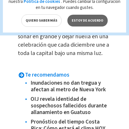
nuestra
Política de cookies
. Puedes cambiar la configuración
representante del Comité
en tu navegador cuando gustes.
Organizador.
QUIERO SABER MÁS
ESTOY DE ACUERDO
La
Municipalidad
de San José invita a
soñar en grande y dejar huella en una
celebración que cada diciembre une a
toda la capital bajo una misma luz.
Te recomendamos
Inundaciones no dan tregua y
afectan al metro de Nueva York
OIJ revela identidad de
sospechosos fallecidos durante
allanamiento en Guatuso
Pronóstico del tiempo Costa
Rica: Cómo estará el clima HOY