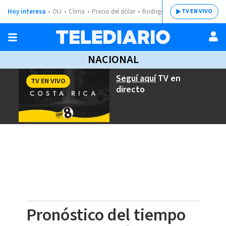
Hoy interesa
OIJ
Clima
Precio del dólar
Rodrigo Chaves
TV EN VIVO
NACIONAL
Seguí aquí
TV en
TV EN VIVO
directo
Pronóstico del tiempo