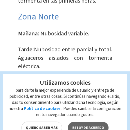
tormenta en las primeras horas.
Zona Norte
Mañana:
Nubosidad variable.
Tarde:
Nubosidad entre parcial y total.
Aguaceros aislados con tormenta
eléctrica.
Utilizamos cookies
Noche:
Nubosidad parcial con lluvias y
tormenta en las primeras horas.
para darte la mejor experiencia de usuario y entrega de
publicidad, entre otras cosas. Si continúas navegando el sitio,
das tu consentimiento para utilizar dicha tecnología, según
nuestra
Política de cookies
. Puedes cambiar la configuración
en tu navegador cuando gustes.
Alerta en Costa Rica por
QUIERO SABER MÁS
ESTOY DE ACUERDO