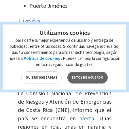
Puerto Jiménez
Limón
Utilizamos cookies
Pococí.
para darte la mejor experiencia de usuario y entrega de
publicidad, entre otras cosas. Si continúas navegando el sitio,
das tu consentimiento para utilizar dicha tecnología, según
nuestra
Política de cookies
. Puedes cambiar la configuración
en tu navegador cuando gustes.
Alerta en Costa Rica por
las lluvias:
QUIERO SABER MÁS
ESTOY DE ACUERDO
La Comisión Nacional de Prevención
de Riesgos y Atención de Emergencias
de Costa Rica (CNE), informó que el
país se encuentra en
alerta
. Unas
regiones en roja, unas en naranja y