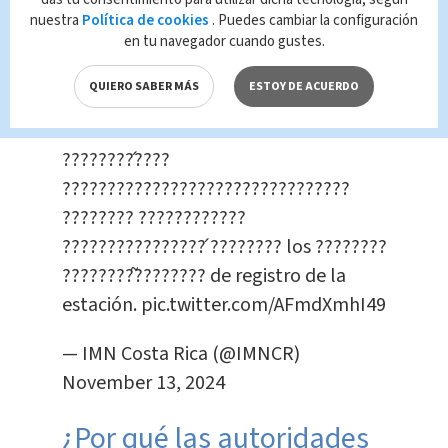
#imn_récords
Los acumulados de
nuestra
Política de cookies
. Puedes cambiar la configuración
lluvia en lo que va de mes ya sitúan
en tu navegador cuando gustes.
????????????????
QUIERO SABER MÁS
ESTOY DE ACUERDO
????????????????????????????????????
???????????????? ????????
????????́????
????????????????????????????????
???????? ????????????
????????????????́ ???????? los ????????
????????̃???????? de registro de la
estación.
pic.twitter.com/AFmdXmhI49
— IMN Costa Rica (@IMNCR)
November 13, 2024
¿Por qué las autoridades