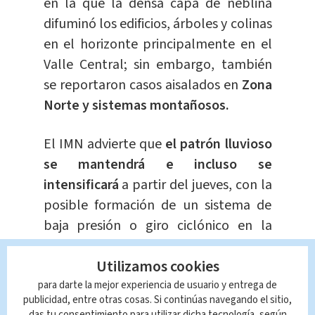
en la que la densa capa de neblina
difuminó los edificios, árboles y colinas
en el horizonte principalmente en el
Valle Central; sin embargo, también
se reportaron casos aisalados en
Zona
Norte y sistemas montañosos.
El IMN advierte que
el patrón lluvioso
se mantendrá e incluso se
intensificará
a partir del jueves, con la
posible formación de un sistema de
baja presión o giro ciclónico en la
región. Esto podría generar aún más
Utilizamos cookies
lluvias y episodios de neblina en los
próximos días.
para darte la mejor experiencia de usuario y entrega de
publicidad, entre otras cosas. Si continúas navegando el sitio,
das tu consentimiento para utilizar dicha tecnología, según