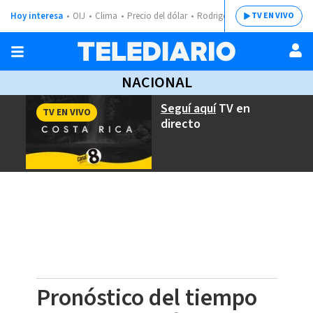
Hoy interesa
OIJ
Clima
Precio del dólar
Rodrigo Chaves
TV EN VIVO
NACIONAL
Seguí aquí
TV en
TV EN VIVO
directo
Pronóstico del tiempo