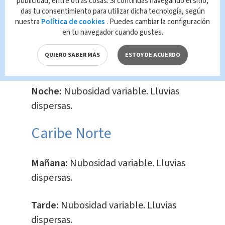
publicidad, entre otras cosas. Si continúas navegando el sitio,
Mañana:
Nubosidad variable. Lluvias
das tu consentimiento para utilizar dicha tecnología, según
dispersas.
nuestra
Política de cookies
. Puedes cambiar la configuración
en tu navegador cuando gustes.
Tarde:
Nubosidad variable. Lluvias
QUIERO SABER MÁS
ESTOY DE ACUERDO
dispersas.
Noche:
Nubosidad variable. Lluvias
dispersas.
Caribe Norte
Mañana:
Nubosidad variable. Lluvias
dispersas.
Tarde:
Nubosidad variable. Lluvias
dispersas.