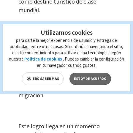
como destino turístico de clase
mundial.
El reto ahora será mantener y superar
Utilizamos cookies
este estándar.
Entre los planes
para darte la mejor experiencia de usuario y entrega de
inmediatos destacan la
publicidad, entre otras cosas. Si continúas navegando el sitio,
implementación de biometría en
das tu consentimiento para utilizar dicha tecnología, según
nuestra
Política de cookies
. Puedes cambiar la configuración
controles migratorios y la
en tu navegador cuando gustes.
incorporación de nuevas tecnologías
para optimizar tiempos de espera en
QUIERO SABER MÁS
ESTOY DE ACUERDO
puntos de contacto como seguridad y
migración.
Este logro llega en un momento