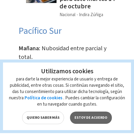
de octubre
Nacional
Indira Zúñiga
Pacífico Sur
Mañana:
Nubosidad entre parcial y
total.
Utilizamos cookies
Tarde:
Nublado con lluvia. Chubascos
para darte la mejor experiencia de usuario y entrega de
y tormenta dispersa.
publicidad, entre otras cosas. Si continúas navegando el sitio,
das tu consentimiento para utilizar dicha tecnología, según
Noche:
Nublado con lluvias y
nuestra
Política de cookies
. Puedes cambiar la configuración
en tu navegador cuando gustes.
tormenta aisladas.
QUIERO SABER MÁS
ESTOY DE ACUERDO
Caribe Norte