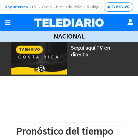
Hoy interesa
OIJ
Clima
Precio del dólar
Rodrigo Chaves
TV EN VIVO
NACIONAL
Seguí aquí
TV en
TV EN VIVO
directo
Pronóstico del tiempo