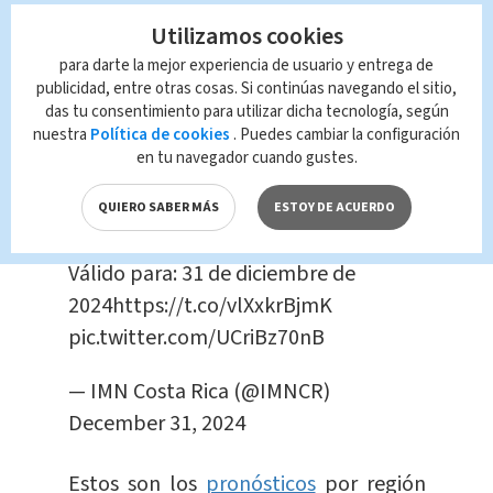
Utilizamos cookies
Tarde:
Nublado. chubascos en las
para darte la mejor experiencia de usuario y entrega de
montañas.
publicidad, entre otras cosas. Si continúas navegando el sitio,
das tu consentimiento para utilizar dicha tecnología, según
nuestra
Política de cookies
. Puedes cambiar la configuración
Noche:
Nublado. Posibles lluvias
en tu navegador cuando gustes.
aisladas en zonas bajas.
QUIERO SABER MÁS
ESTOY DE ACUERDO
#IMN_Pronóstico
regional del tiempo
Válido para: 31 de diciembre de
2024
https://t.co/vlXxkrBjmK
pic.twitter.com/UCriBz70nB
— IMN Costa Rica (@IMNCR)
December 31, 2024
Estos son los
pronósticos
por región