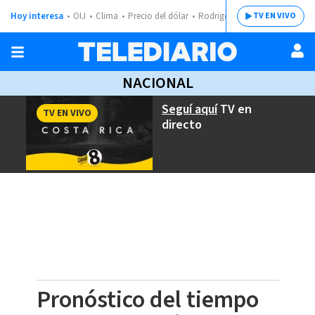
Hoy interesa
OIJ
Clima
Precio del dólar
Rodrigo Chaves
TV EN VIVO
NACIONAL
Seguí aquí
TV en
TV EN VIVO
directo
Pronóstico del tiempo