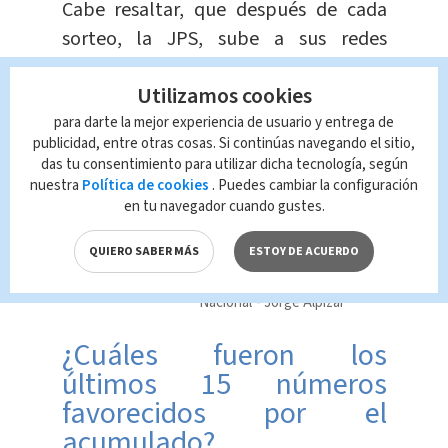
Cabe resaltar, que después de cada
sorteo, la JPS, sube a sus redes
sociales la lista completa de los
Utilizamos cookies
números ganadores.
para darte la mejor experiencia de usuario y entrega de
publicidad, entre otras cosas. Si continúas navegando el sitio,
Te Recomendamos
das tu consentimiento para utilizar dicha tecnología, según
Cuándo estará
nuestra
Política de cookies
. Puedes cambiar la configuración
disponible la
en tu navegador cuando gustes.
tarjeta recargable
para transporte
QUIERO SABER MÁS
ESTOY DE ACUERDO
público
Nacional
Jorge Alpízar
¿Cuáles fueron los
últimos 15 números
favorecidos por el
acumulado?