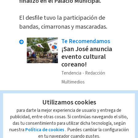
finalizó en el Palacio Municipal.
El desfile tuvo la participación de
bandas, cimarronas y mascaradas.
Te Recomendamos
¡San José anuncia
evento cultural
coreano!
Tendencia
Redacción
Multimedios
¿Qué otras actividades
Utilizamos cookies
impulsan el municipio?
para darte la mejor experiencia de usuario y entrega de
publicidad, entre otras cosas. Si continúas navegando el sitio,
das tu consentimiento para utilizar dicha tecnología, según
La Municipalidad de Heredia también
nuestra
Política de cookies
. Puedes cambiar la configuración
promueve las “Ferias Distritales", las
en tu navegador cuando gustes.