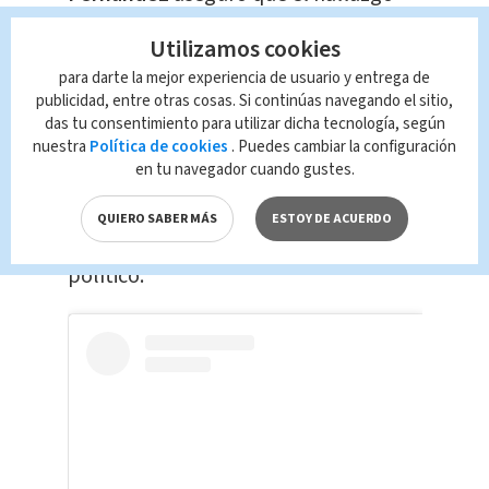
representa un
grave
precedente
en el
Utilizamos cookies
proceso electoral
y cuestionó el nivel
para darte la mejor experiencia de usuario y entrega de
al que ha llegado la campaña:
publicidad, entre otras cosas. Si continúas navegando el sitio,
das tu consentimiento para utilizar dicha tecnología, según
La candidata insistió en que espera
nuestra
Política de cookies
. Puedes cambiar la configuración
en tu navegador cuando gustes.
una campaña limpia y que exigirá una
investigación para determinar quién
QUIERO SABER MÁS
ESTOY DE ACUERDO
estaría detrás del presunto espionaje
político.