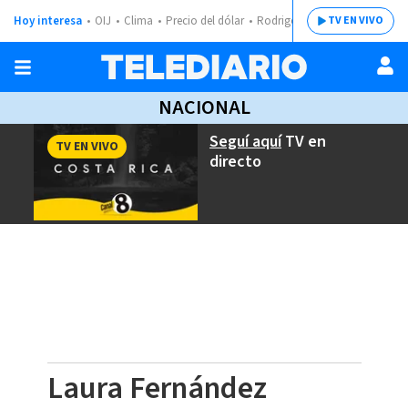
Hoy interesa
OIJ
Clima
Precio del dólar
Rodrigo Chaves
TV EN VIVO
NACIONAL
Seguí aquí
TV en
TV EN VIVO
directo
Laura Fernández