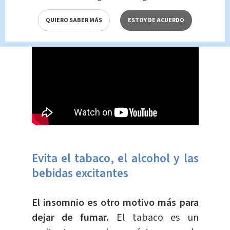
contrario,
sustitúyelos.
QUIERO SABER MÁS
ESTOY DE ACUERDO
Evita el tabaco, el alcohol y las
bebidas excitantes
El insomnio es otro motivo más para
dejar de fumar.
El tabaco es un