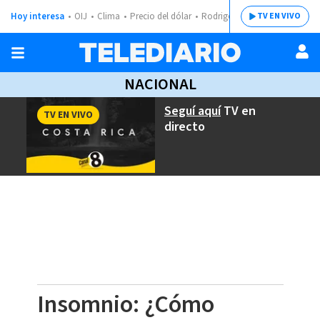
Hoy interesa
OIJ
Clima
Precio del dólar
Rodrigo Chaves
TV EN VIVO
NACIONAL
Seguí aquí
TV en
TV EN VIVO
directo
Insomnio: ¿Cómo