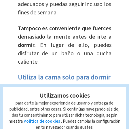
adecuados y puedas seguir incluso los
fines de semana.
Tampoco es conveniente que fuerces
demasiado la mente antes de irte a
dormir.
En lugar de ello, puedes
disfrutar de un baño o una ducha
caliente.
Utiliza la cama solo para dormir
No veas la tele ni comas en ella
,
Utilizamos cookies
busca otro lugar para relajarte o leer y
para darte la mejor experiencia de usuario y entrega de
publicidad, entre otras cosas. Si continúas navegando el sitio,
no te lleves trabajo a la cama.
das tu consentimiento para utilizar dicha tecnología, según
Asegúrate de que tu cama y tu
nuestra
Política de cookies
. Puedes cambiar la configuración
colchón son confortables. En caso
en tu navegador cuando gustes.