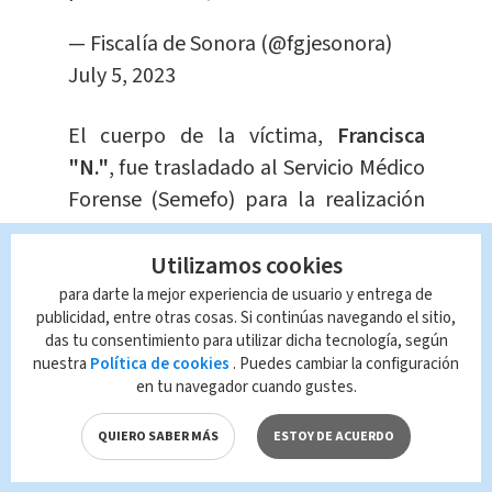
— Fiscalía de Sonora (@fgjesonora)
July 5, 2023
El cuerpo de la víctima,
Francisca
"N."
, fue trasladado al Servicio Médico
Forense (Semefo) para la realización
de la
autopsia
correspondiente.
Utilizamos cookies
Permanecerá en dicho lugar hasta que
para darte la mejor experiencia de usuario y entrega de
publicidad, entre otras cosas. Si continúas navegando el sitio,
sus
familiares
se hagan cargo de los
das tu consentimiento para utilizar dicha tecnología, según
trámites funerarios y la sepultura.
nuestra
Política de cookies
. Puedes cambiar la configuración
en tu navegador cuando gustes.
Las autoridades se mantienen firmes
QUIERO SABER MÁS
ESTOY DE ACUERDO
en su compromiso de investigar y
llevar ante la justicia a aquellos