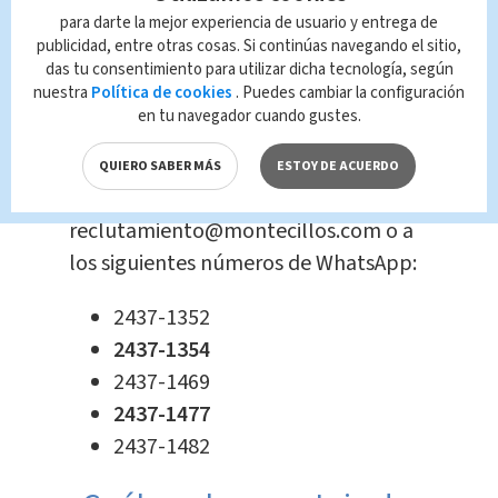
Disponibilidad del médico de la
para darte la mejor experiencia de usuario y entrega de
empresa
publicidad, entre otras cosas. Si continúas navegando el sitio,
das tu consentimiento para utilizar dicha tecnología, según
Capacitaciones y crecimiento
nuestra
Política de cookies
. Puedes cambiar la configuración
profesional
en tu navegador cuando gustes.
Si está interesado (a), puede enviar su
QUIERO SABER MÁS
ESTOY DE ACUERDO
curriculum al correo:
reclutamiento@montecillos.com o a
los siguientes números de WhatsApp:
2437-1352
2437-1354
2437-1469
2437-1477
2437-1482