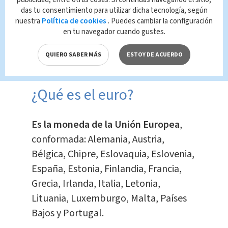
Te Recomendamos
das tu consentimiento para utilizar dicha tecnología, según
Laura Fernández
nuestra
Política de cookies
. Puedes cambiar la configuración
realiza primera
en tu navegador cuando gustes.
sesión de la Fuerza
Élite
QUIERO SABER MÁS
ESTOY DE ACUERDO
Televisión
Redacción
¿Qué es el euro?
Es la moneda de la Unión Europea
,
conformada: Alemania, Austria,
Bélgica, Chipre, Eslovaquia, Eslovenia,
España, Estonia, Finlandia, Francia,
Grecia, Irlanda, Italia, Letonia,
Lituania, Luxemburgo, Malta, Países
Bajos y Portugal.