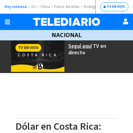
Hoy interesa
OIJ
Clima
Precio del dólar
Rodrigo Chaves
TV EN VIVO
NACIONAL
Seguí aquí
TV en
TV EN VIVO
directo
Dólar en Costa Rica: