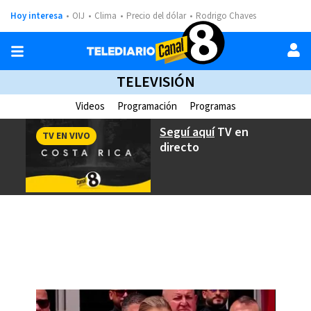
Hoy interesa
OIJ
Clima
Precio del dólar
Rodrigo Chaves
TELEVISIÓN
Videos
Programación
Programas
Seguí aquí
TV en
TV EN VIVO
directo