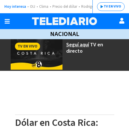
Hoy interesa
OIJ
Clima
Precio del dólar
Rodrigo Chaves
TV EN VIVO
NACIONAL
Seguí aquí
TV en
TV EN VIVO
directo
Dólar en Costa Rica: