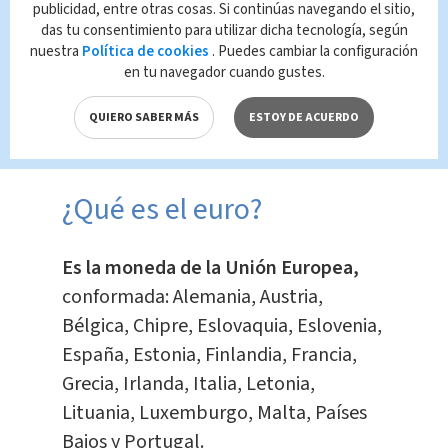
Te Recomendamos
publicidad, entre otras cosas. Si continúas navegando el sitio,
Crecen los casos de
das tu consentimiento para utilizar dicha tecnología, según
violencia entre
nuestra
Política de cookies
. Puedes cambiar la configuración
adolescentes en
en tu navegador cuando gustes.
Costa Rica, alerta
QUIERO SABER MÁS
ESTOY DE ACUERDO
UNED
Nacional
Redacción
¿Qué es el euro?
Es la moneda de la Unión Europea,
conformada: Alemania, Austria,
Bélgica, Chipre, Eslovaquia, Eslovenia,
España, Estonia, Finlandia, Francia,
Grecia, Irlanda, Italia, Letonia,
Lituania, Luxemburgo, Malta, Países
Bajos y Portugal.