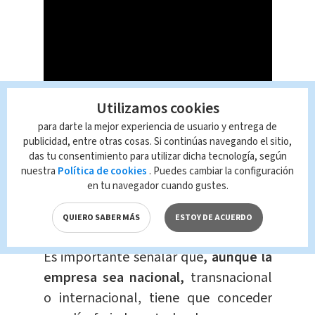
Utilizamos cookies
para darte la mejor experiencia de usuario y entrega de
publicidad, entre otras cosas. Si continúas navegando el sitio,
das tu consentimiento para utilizar dicha tecnología, según
nuestra
Política de cookies
. Puedes cambiar la configuración
Cuando se trabajan horas extra en
en tu navegador cuando gustes.
este feriado,
se deben pagar a tiempo
y medio doble, es de decir pago triple.
QUIERO SABER MÁS
ESTOY DE ACUERDO
Es importante señalar que
, aunque la
empresa sea nacional,
transnacional
o internacional, tiene que conceder