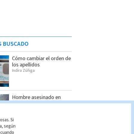
S BUSCADO
Cómo cambiar el orden de
los apellidos
Indira Zúñiga
Hombre asesinado en
Siquirres tenía 34 años;
OIJ identificó a la víctima
Indira Zúñiga
osas. Si
ía, según
r cuando