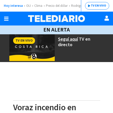
Hoy interesa
OIJ
Clima
Precio del dólar
Rodrigo Chaves
TV EN VIVO
EN ALERTA
Seguí aquí
TV en
TV EN VIVO
directo
Voraz incendio en