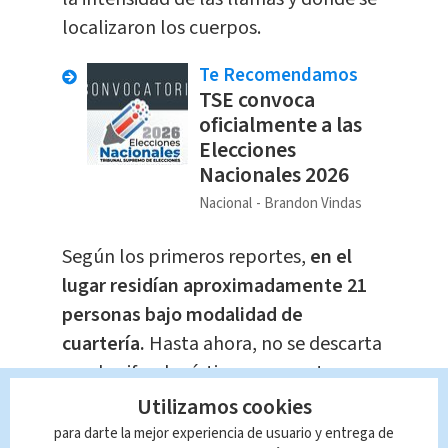
localizaron los cuerpos.
Te Recomendamos
TSE convoca
oficialmente a las
Elecciones
Nacionales 2026
Nacional
Brandon Vindas
Según los primeros reportes,
en el
lugar residían aproximadamente 21
personas bajo modalidad de
cuartería.
Hasta ahora, no se descarta
que la cifra de víctimas aumente, ya
que la revisión de los escombros
Utilizamos cookies
continúa.
para darte la mejor experiencia de usuario y entrega de