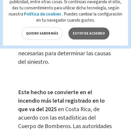
publicidad, entre otras cosas. Si continúas navegando el sitio,
das tu consentimiento para utilizar dicha tecnología, según
El
Organismo de Investigación Judicial
nuestra
Política de cookies
. Puedes cambiar la configuración
(OIJ) se presentó en la escena para
en tu navegador cuando gustes.
realizar las diligencias
QUIERO SABER MÁS
ESTOY DE ACUERDO
correspondientes al levantamiento de
los cuerpos e iniciar con las pericias
necesarias para determinar las causas
del siniestro.
Este hecho se convierte en el
incendio más letal registrado en lo
que va del 2025
en Costa Rica, de
acuerdo con las estadísticas del
Cuerpo de Bomberos. Las autoridades