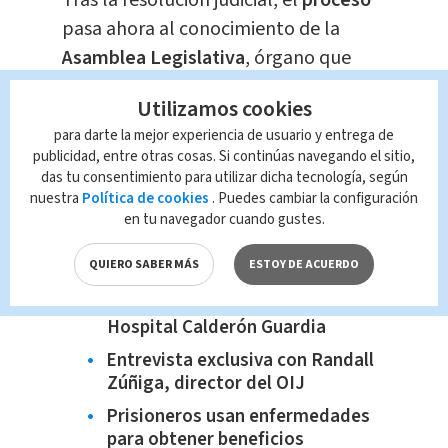
Tras la resolución judicial, el
proceso
pasa ahora al conocimiento de la
Asamblea Legislativa
, órgano que
deberá
valorar
si autoriza el
Utilizamos cookies
levantamiento
de
inmunidad
que
para darte la mejor experiencia de usuario y entrega de
permitiría formalizar la causa penal
publicidad, entre otras cosas. Si continúas navegando el sitio,
contra los altos funcionarios.
das tu consentimiento para utilizar dicha tecnología, según
nuestra
Política de cookies
. Puedes cambiar la configuración
Te recomendamos...
en tu navegador cuando gustes.
Más de 900 mociones contra el
QUIERO SABER MÁS
ESTOY DE ACUERDO
proyecto de jornadas 4x3
Presunto acoso laboral en el
Hospital Calderón Guardia
Entrevista exclusiva con Randall
Zúñiga, director del OIJ
Prisioneros usan enfermedades
para obtener beneficios