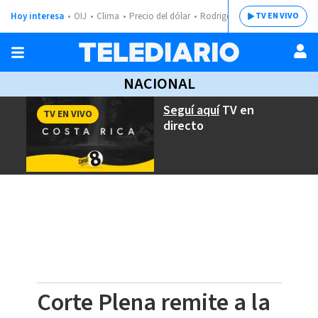
Hoy interesa
OIJ
Clima
Precio del dólar
Rodrigo Chaves
TV EN VIVO
NACIONAL
Seguí aquí
TV en
TV EN VIVO
directo
Corte Plena remite a la