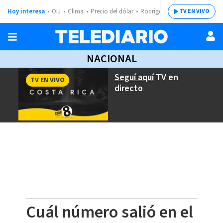
Hoy interesa
OIJ
Clima
Precio del dólar
Rodrigo Chaves
TV EN VIVO
NACIONAL
Seguí aquí
TV en
TV EN VIVO
directo
Cuál número salió en el