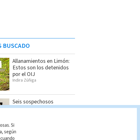
S BUSCADO
Allanamientos en Limón:
Estos son los detenidos
por el OIJ
Indira Zúñiga
Seis sospechosos
vinculados con estructura
de alias “Diablo” son
detenidos en Jacó
osas. Si
Indira Zúñiga
ía, según
r cuando