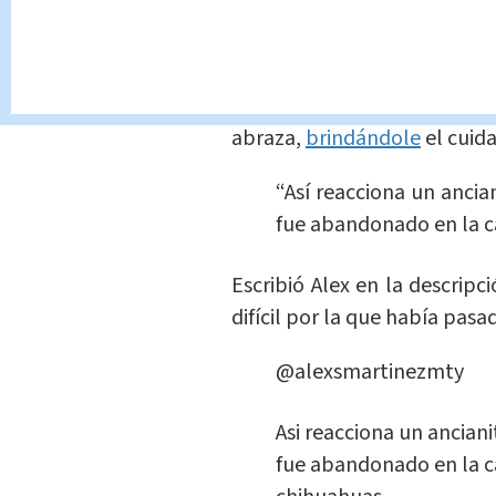
El video comienza con una 
al pequeño chihuahua, 
vulnerabilidad.
Alex, con gr
abraza,
brindándole
el cuida
“Así reacciona un ancia
fue abandonado en la ca
Escribió Alex en la descripc
difícil por la que había pasad
@alexsmartinezmty
Asi reacciona un anciani
fue abandonado en la c