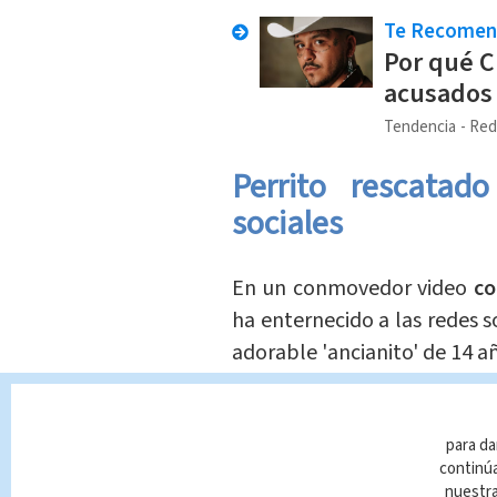
Te Recome
Por qué C
acusados 
Tendencia
Red
Perrito rescatad
sociales
En un conmovedor video
co
ha enternecido a las redes s
adorable 'ancianito' de 14 a
Este video ha capturado 
mostrando la increíble rea
para da
continúa
había sido abandonado en s
nuestr