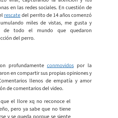
zo viral, capturando la atención y los
nas en las redes sociales. En cuestión de
el
rescate
del perrito de 14 años comenzó
cumulando miles de vistas, me gusta y
as de todo el mundo que quedaron
cción del perro.
eron profundamente
conmovidos
por la
rdaron en compartir sus propias opiniones y
 Comentarios llenos de empatía y amor
ión de comentarios del video.
que el llore xq no reconoce el
eño, pero ya sabe que no tiene
irse y se queda porque se siente