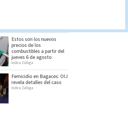
Policía Penitenciaria
decomisa celulares,
drogas y armas en La
Reforma
Cristian Segura
Estos son los nuevos
precios de los
combustibles a partir del
jueves 6 de agosto
Indira Zúñiga
Femicidio en Bagaces: OIJ
revela detalles del caso
Indira Zúñiga