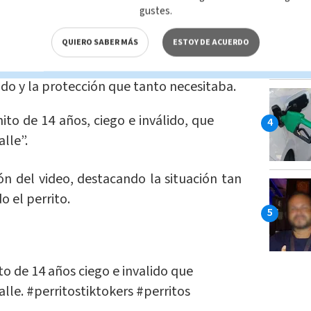
gustes.
escena desgarradora, donde
se puede ver
QUIERO SABER MÁS
ESTOY DE ACUERDO
ciego e inválido, en un estado de
an sensibilidad y ternura, lo recoge y lo
do y la protección que tanto necesitaba.
nito de 14 años, ciego e inválido, que
lle”.
ión del video, destacando la situación tan
o el perrito.
to de 14 años ciego e invalido que
alle.
#perritostiktokers
#perritos