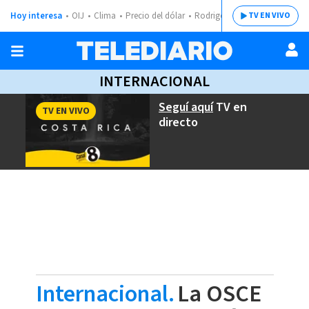
Hoy interesa
OIJ
Clima
Precio del dólar
Rodrigo Chaves
TV EN VIVO
INTERNACIONAL
Seguí aquí
TV en
TV EN VIVO
directo
Internacional.
La OSCE