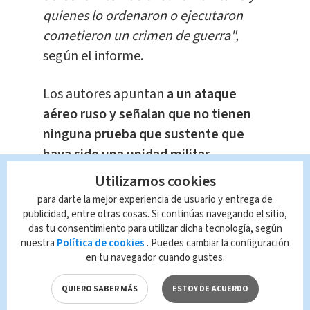
quienes lo ordenaron o ejecutaron
cometieron un crimen de guerra",
según el informe.
Los autores apuntan
a un ataque
aéreo ruso y señalan que no tienen
ninguna prueba que sustente que
haya sido una unidad militar
ucraniana, como afirma el Kremlin.
Utilizamos cookies
para darte la mejor experiencia de usuario y entrega de
Te Recomendamos
publicidad, entre otras cosas. Si continúas navegando el sitio,
Estaciones de bus
das tu consentimiento para utilizar dicha tecnología, según
para vacaciones de
nuestra
Política de cookies
. Puedes cambiar la configuración
Semana Santa
en tu navegador cuando gustes.
Nacional
Redacción
QUIERO SABER MÁS
ESTOY DE ACUERDO