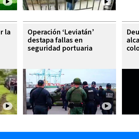
r la
Operación ‘Leviatán’
Deu
destapa fallas en
alc
seguridad portuaria
col