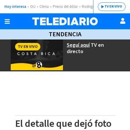
Hoy interesa
OIJ
Clima
Precio del dólar
Rodrigo Chaves
TV EN VIVO
TENDENCIA
Seguí aquí
TV en
TV EN VIVO
directo
El detalle que dejó foto