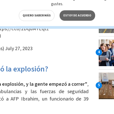
ortó a su vez "
un artefacto explosivo
gustes.
conocidos".
QUIERO SABER MÁS
ESTOY DE ACUERDO
ridos por un coche bomba en zona de
tps://t.co/2DquMYEqtz
I
as)
July 27, 2023
ó la explosión?
explosión, y la gente empezó a correr"
,
bulancias y las fuerzas de seguridad
tó a AFP Ibrahim, un funcionario de 39