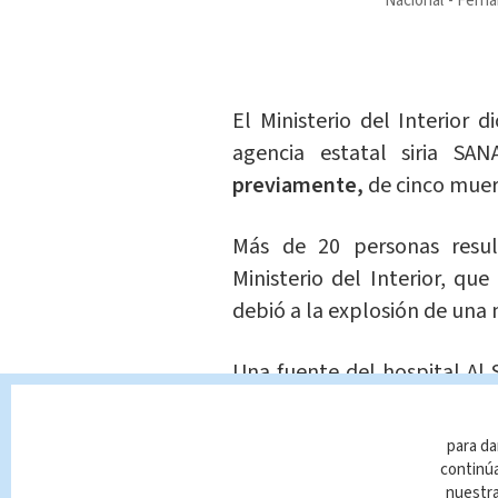
Nacional
Ferna
El Ministerio del Interior 
agencia estatal siria SA
previamente,
de cinco muer
Más de 20 personas resul
Ministerio del Interior, que
debió a la explosión de una 
Una fuente del hospital Al 
indicado previamente a AFP
de ellos en
estado grave.
para da
continúa
nuestr