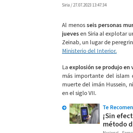
Siria
/
27.07.2023 13:47:34
Al menos
seis personas mur
jueves
en Siria al explotar 
Zeinab, un lugar de peregrin
Ministerio del Interior.
La
explosión se produjo en v
más importante del islam c
muerte del imán Hussein, n
en el siglo VII.
Te Recome
¡Sin efec
método d