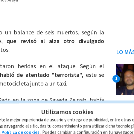
nda Araya
dio un balance de seis muertos, según la
NA,
que revisó al alza otro divulgado
tos.
LO MÁ
taron heridas en el ataque. Según el
habló de atentado "terrorista",
este se
motocicleta junto a un taxi.
Sadr, en la zona de Sayeda Zeinab, había
 que
diez heridos fueron ingresados,
uno
Utilizamos cookies
rte la mejor experiencia de usuario y entrega de publicidad, entre otras c
s navegando el sitio, das tu consentimiento para utilizar dicha tecnolog
a
Política de cookies
. Puedes cambiar la configuración en tu navegado