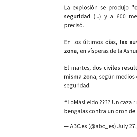
La explosión se produjo
"c
seguridad
(...) y a 600 m
precisó.
En los últimos días
, las a
zona,
en vísperas de la Ashu
El martes,
dos civiles resu
misma zona
, según medios 
seguridad.
#LoMásLeído
???? Un caza r
bengalas contra un dron de 
— ABC.es (@abc_es)
July 27