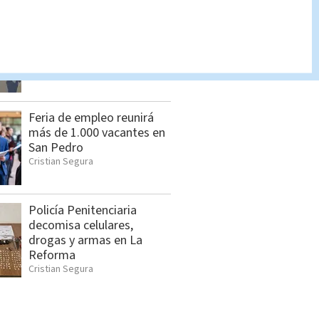
Hombre asesinado en
Siquirres tenía 34 años;
OIJ identificó a la víctima
Indira Zúñiga
Feria de empleo reunirá
más de 1.000 vacantes en
San Pedro
Cristian Segura
Policía Penitenciaria
decomisa celulares,
drogas y armas en La
Reforma
Cristian Segura