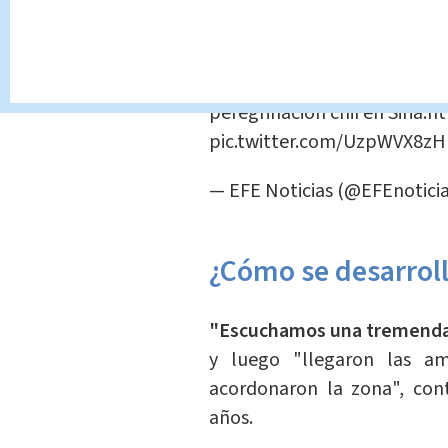
La televisión estatal rep
colocado en un taxi por des
Al menos 5 muertos y 21 he
peregrinación chií en Siria.
ht
pic.twitter.com/UzpWVX8zH
— EFE Noticias (@EFEnotici
¿Cómo se desarroll
"Escuchamos una tremenda 
y luego "llegaron las am
acordonaron la zona", con
años.