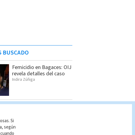
S BUSCADO
Femicidio en Bagaces: OIJ
revela detalles del caso
Indira Zúñiga
Dólar en Costa Rica: Tipo
de cambio para este
miércoles 5 de agosto
osas. Si
Indira Zúñiga
ía, según
r cuando