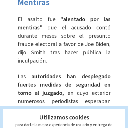
Mentiras
El asalto fue
"alentado por las
mentiras"
que el acusado contó
durante meses sobre el presunto
fraude electoral a favor de Joe Biden,
dijo Smith tras hacer pública la
inculpación.
Las
autoridades han desplegado
fuertes medidas de seguridad en
torno al juzgado,
en cuyo exterior
numerosos periodistas esperaban
desde la noche al expresidente, quien
Utilizamos cookies
llegó en una caravana de coches
para darte la mejor experiencia de usuario y entrega de
negros.