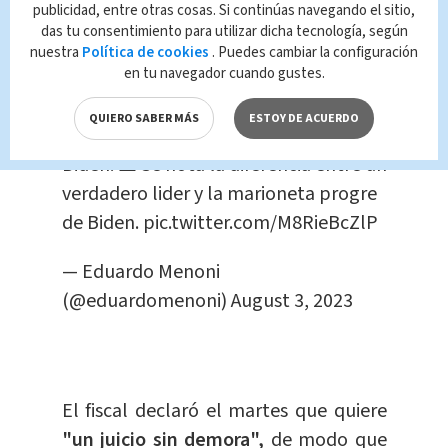
publicidad, entre otras cosas. Si continúas navegando el sitio,
das tu consentimiento para utilizar dicha tecnología, según
????| ÚLTIMA HORA: Donald Trump
nuestra
Política de cookies
. Puedes cambiar la configuración
en tu navegador cuando gustes.
desembarca después de aterrizar en
DC para enfrentar "el arresto" por
QUIERO SABER MÁS
ESTOY DE ACUERDO
parte del régimen socialista de Joe
Biden. ⚠️ Se nota la diferencia entre un
verdadero lider y la marioneta progre
de Biden.
pic.twitter.com/M8RieBcZlP
— Eduardo Menoni
(@eduardomenoni)
August 3, 2023
El fiscal declaró el martes que quiere
"un juicio sin demora",
de modo que