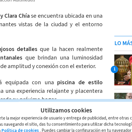
acción Multimedios
y Clara Chía
se encuentra ubicada en una
onantes vistas de la ciudad y el entorno
LO MÁ
ujosos detalles
que la hacen realmente
ntanales
que brindan una luminosidad
de amplitud y conexión con el exterior.
tá equipada con una
piscina de estilo
na una experiencia relajante y placentera
desde su próximo hogar.
Utilizamos cookies
lamativos de la nueva casa es el
pequeño
rte la mejor experiencia de usuario y entrega de publicidad, entre otras c
 que ha llamado la
atención
de Piqué
s navegando el sitio, das tu consentimiento para utilizar dicha tecnolog
a
Política de cookies
. Puedes cambiar la configuración en tu navegado