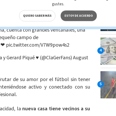
eporte.
gustes.
tener otro nido de amor a las afueras de
QUIERO SABER MÁS
ESTOY DE ACUERDO
el campo, en una montaña, y muy cerca de
ina, cuenta con grandes ventanales, una
n pequeño campo de
??❤
pic.twitter.com/V7W9pow4s2
a y Gerard Piqué ♥ (@ClaGerFans)
August
frutar de su amor por el fútbol sin tener
nteniéndose activo y conectado con su
esional.
acidad, la
nueva casa tiene vecinos a su