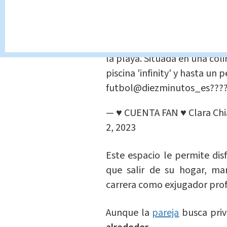
debido a su pasión por el d
Gerard y Clara han decidido 
Barcelona. La casa está en 
la playa. Situada en una col
piscina 'infinity' y hasta u
futbol
@diezminutos_es
??
— ♥ CUENTA FAN ♥ Clara Chi
2, 2023
Este espacio le permite dis
que salir de su hogar, ma
carrera como exjugador prof
Aunque la
pareja
busca priv