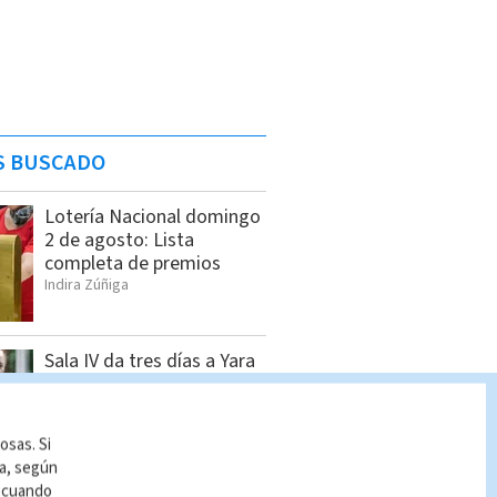
S BUSCADO
Lotería Nacional domingo
2 de agosto: Lista
completa de premios
Indira Zúñiga
Sala IV da tres días a Yara
Jiménez para presentar
informe sobre nueve
magistrados suplentes sin
osas. Si
nombrar
ía, según
Redacción Multimedios
r cuando