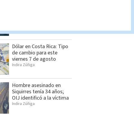
Pronóstico del tiempo
Costa Rica: Cómo estará
el clima HOY 7 de agosto
Indira Zúñiga
Dólar en Costa Rica: Tipo
de cambio para este
viernes 7 de agosto
Indira Zúñiga
Hombre asesinado en
Siquirres tenía 34 años;
OIJ identificó a la víctima
Indira Zúñiga