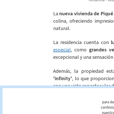
Tendencia
Red
La
nueva vivienda de Piqué 
colina, ofreciendo impresi
natural.
La residencia cuenta con
l
especial
, como
grandes ve
excepcional y una sensación 
Además, la propiedad es
'infinity'
, lo que proporcio
con una vista espectacular 
Uno de los atractivos más l
para da
campo de fútbol privado
,
continúa
nuestr