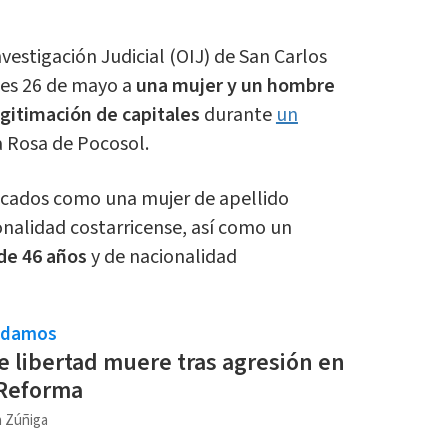
estigación Judicial (OIJ) de San Carlos
tes 26 de mayo a
una mujer y un hombre
egitimación de capitales
durante
un
a Rosa de Pocosol.
ficados como una mujer de apellido
onalidad costarricense, así como un
de 46 años
y de nacionalidad
ndamos
e libertad muere tras agresión en
 Reforma
a Zúñiga