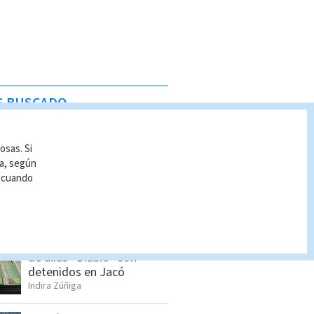
S BUSCADO
Dólar en Costa Rica: Tipo
osas. Si
de cambio para este
ía, según
viernes 7 de agosto
r cuando
Indira Zúñiga
Seis sospechosos
vinculados con estructura
de alias “Diablo” son
detenidos en Jacó
Indira Zúñiga