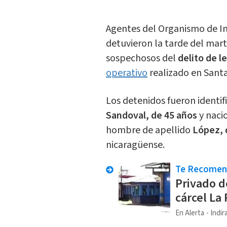
Agentes del Organismo de Inv
detuvieron la tarde del mar
sospechosos del
delito de l
operativo
realizado en Sant
Los detenidos fueron identi
Sandoval, de 45 años
y naci
hombre de apellido
López, 
nicaragüense.
Te Recome
Privado d
cárcel La
En Alerta
Indir