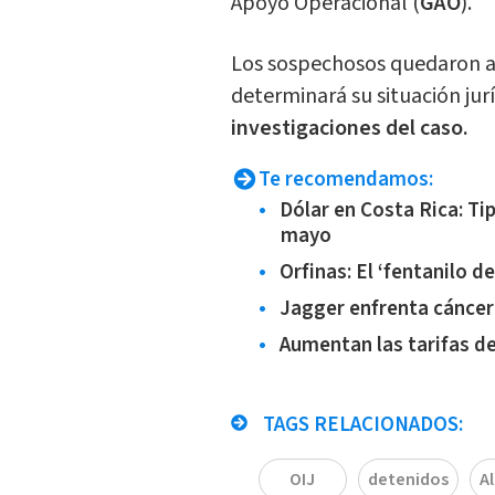
Apoyo Operacional (
GAO
).
Los sospechosos quedaron a 
determinará su situación jur
investigaciones del caso.
Te recomendamos:
Dólar en Costa Rica: Ti
mayo
Orfinas: El ‘fentanilo d
Jagger enfrenta cáncer
Aumentan las tarifas de
TAGS RELACIONADOS:
OIJ
detenidos
A