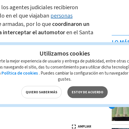
los agentes judiciales recibieron
lo en el que viajaban
personas
armadas, por lo que
coordinaron un
ra interceptar el automotor
en el Santa
LO MÁ
Utilizamos cookies
ulo, las autoridades localizaron
rte la mejor experiencia de usuario y entrega de publicidad, entre otras c
nes en efectivo
, distribuidos entre
s navegando el sitio, das tu consentimiento para utilizar dicha tecnolog
órdobas nicaragüenses, además de
dos
a
Política de cookies
. Puedes cambiar la configuración en tu navegado
gustes.
QUIERO SABER MÁS
ESTOY DE ACUERDO
rmas
fueron decomisados por las
AMPLIAR