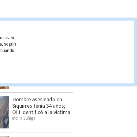
osas. Si
S BUSCADO
ía, según
r cuando
Policía Penitenciaria
intercepta dron con droga
en La Reforma
Cristian Segura
Hombre asesinado en
Siquirres tenía 34 años;
OIJ identificó a la víctima
Indira Zúñiga