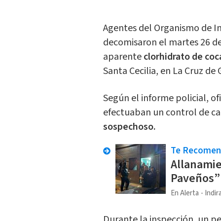
Agentes del Organismo de Inv
decomisaron el martes 26 d
aparente
clorhidrato de co
Santa Cecilia, en La Cruz de
Según el informe policial, ofi
efectuaban un control de c
sospechoso.
Te Recome
Allanamie
Paveños”:
En Alerta
Indir
Durante la inspección, un p