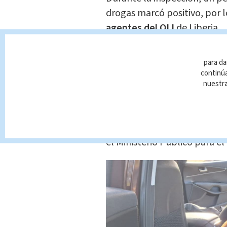
drogas marcó positivo, por 
agentes del OIJ
de Liberia.
Tras la revisión del automot
para da
paquetes ocultos
en un dobl
continúa
aparente droga tipo
clorhid
nuestr
Las autoridades procediero
hombre de apellido Mendoz
el Ministerio Público para el