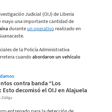
estigación Judicial (OIJ) de Liberia
e mayo una importante cantidad de
caína
durante
un operativo
realizado en
 Guanacaste.
ciales de la Policía Administrativa
arretera cuando
abordaron un vehículo
ndamos
ntos contra banda “Los
 Esto decomisó el OIJ en Alajuela
a Zúñiga
erro entrenado para la detección de