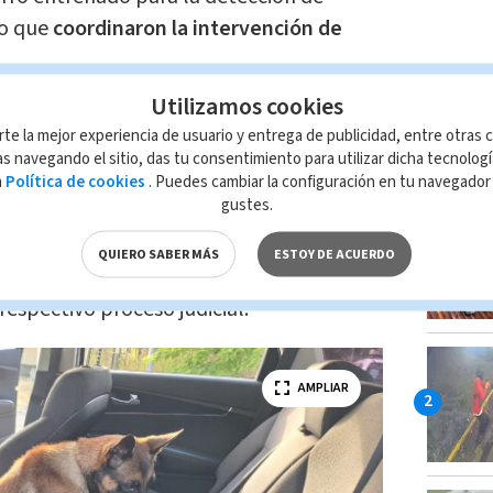
lo que
coordinaron la intervención de
Utilizamos cookies
or, los investigadores localizaron
160
rte la mejor experiencia de usuario y entrega de publicidad, entre otras c
e piso del vehículo, los cuales contenían
LO MÁ
s navegando el sitio, das tu consentimiento para utilizar dicha tecnolog
rato de cocaína.
a
Política de cookies
. Puedes cambiar la configuración en tu navegado
gustes.
n con
la detención
del conductor, un
QUIERO SABER MÁS
ESTOY DE ACUERDO
a, de 36 años,
quien fue presentado ante
 respectivo proceso judicial.
AMPLIAR