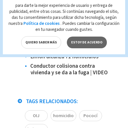
para darte la mejor experiencia de usuario y entrega de
Te recomendamos:
publicidad, entre otras cosas. Si continúas navegando el sitio,
Alejandro Bran es excluido de La
das tu consentimiento para utilizar dicha tecnología, según
nuestra
Política de cookies
. Puedes cambiar la configuración
Sele
en tu navegador cuando gustes.
Festival Colombiano 2026 reunirá
música, tradición y gastronomía
QUIERO SABER MÁS
ESTOY DE ACUERDO
en Parque Viva
Limón alcanza 71 homicidios
Conductor colisiona contra
vivienda y se da a la fuga | VIDEO
TAGS RELACIONADOS:
OIJ
homicidio
Pococí