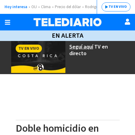
Hoy interesa
OIJ
Clima
Precio del dólar
Rodrigo Chaves
TV EN VIVO
EN ALERTA
Seguí aquí
TV en
TV EN VIVO
directo
Doble homicidio en