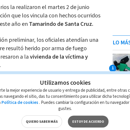
ios la realizaron el martes 2 de junio
ción que los vincula con hechos ocurridos
 este año en
Tamarindo de Santa Cruz.
ión preliminar, los oficiales atendían una
LO MÁ
re resultó herido por arma de fuego
resaron a la
vivienda de la víctima y
.
an sido sustraídos encuentran una
Utilizamos cookies
mochila que contenía tres kilos de
rte la mejor experiencia de usuario y entrega de publicidad, entre otras c
s navegando el sitio, das tu consentimiento para utilizar dicha tecnolog
0 en efectivo, perfumes y una botella de
a
Política de cookies
. Puedes cambiar la configuración en tu navegado
gustes.
nutos después los sospechosos devolvieron
QUIERO SABER MÁS
ESTOY DE ACUERDO