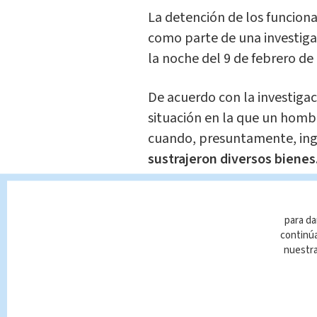
La detención de los funcionar
como parte de una investiga
la noche del 9 de febrero de
De acuerdo con la investigac
situación en la que un homb
cuando, presuntamente, ing
sustrajeron diversos bienes
Entre los objetos que habrí
escopeta, una pistola, una 
para da
continúa
marihuana, joyas,
₡1.920.00
nuestr
licor.
La Fiscalía sostiene que mi