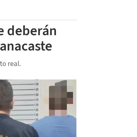
ue deberán
uanacaste
o real.