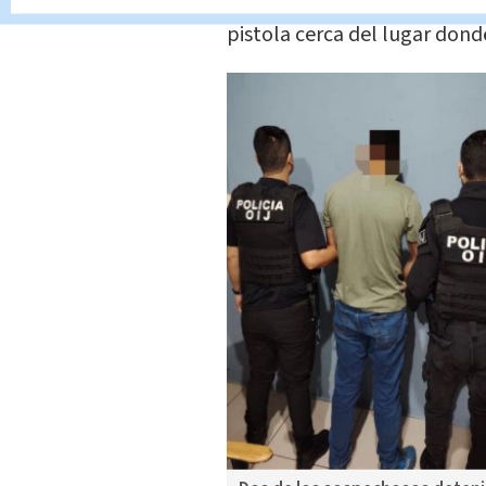
la
escopeta y la mochila;
sin
pistola cerca del lugar dond