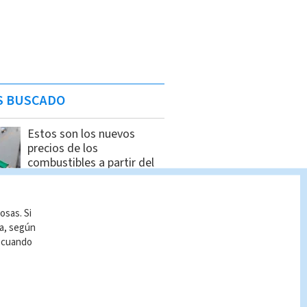
S BUSCADO
Estos son los nuevos
precios de los
combustibles a partir del
jueves 6 de agosto
Indira Zúñiga
osas. Si
Dólar en Costa Rica: Tipo
ía, según
de cambio para este
r cuando
miércoles 5 de agosto
Indira Zúñiga