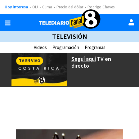
Hoy interesa
OIJ
Clima
Precio del dólar
Rodrigo Chaves
TELEVISIÓN
Videos
Programación
Programas
Seguí aquí
TV en
TV EN VIVO
directo