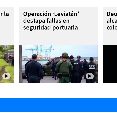
r la
Operación ‘Leviatán’
Deu
destapa fallas en
alc
seguridad portuaria
col