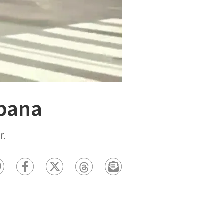
abana
r.