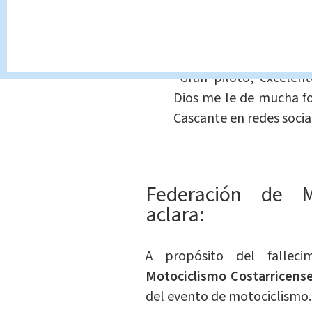
Usuarios en Facebook desc
persona”,
además de que pid
cercanos.
“Gran piloto, excelen
Dios me le de mucha for
Cascante en redes socia
Federación de Mo
aclara:
A propósito del fallec
Motociclismo Costarricens
del evento de motociclismo.