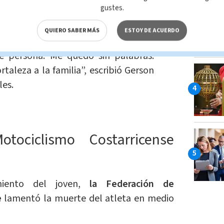
ribieron al joven como un
“ejemplo de
gustes.
ieron fortaleza para familiares y amigos
QUIERO SABER MÁS
ESTOY DE ACUERDO
te persona. Me quedo sin palabras.
taleza a la familia”, escribió Gerson
les.
tociclismo Costarricense
imiento del joven,
la Federación de
e
lamentó la muerte del atleta en medio