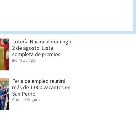
Chances martes 21 de julio
| Lista completa de
premios
Indira Zúñiga
Lotería Nacional domingo
2 de agosto: Lista
completa de premios
Indira Zúñiga
Feria de empleo reunirá
más de 1.000 vacantes en
San Pedro
Cristian Segura