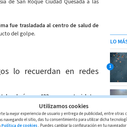
lesia de San Roque Ciudad Quesada a las
tima fue trasladada al centro de salud de
ducto del golpe.
LO MÁ
gos lo recuerdan en redes
rtaba el número 433 en su motocicleta
y
gran promesa para ese deporte en Costa
Utilizamos cookies
rte la mejor experiencia de usuario y entrega de publicidad, entre otras c
s navegando el sitio, das tu consentimiento para utilizar dicha tecnolog
a
Política de cookies
. Puedes cambiar la configuración en tu navegado