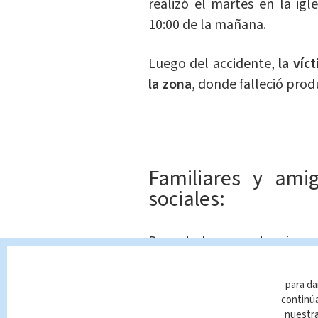
realizó el martes en la ig
10:00 de la mañana.
Luego del accidente,
la víc
la zona
, donde falleció pro
Familiares y ami
sociales:
Durante la competencia
po
era considerado como una 
Rica.
para da
continúa
nuestr