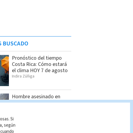
S BUSCADO
Pronóstico del tiempo
Costa Rica: Cómo estará
el clima HOY 7 de agosto
Indira Zúñiga
Hombre asesinado en
Siquirres tenía 34 años;
OIJ identificó a la víctima
Indira Zúñiga
osas. Si
ía, según
r cuando