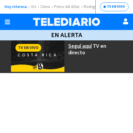
Hoy interesa
OIJ
Clima
Precio del dólar
Rodrigo Chaves
TV EN VIVO
EN ALERTA
Seguí aquí
TV en
TV EN VIVO
directo