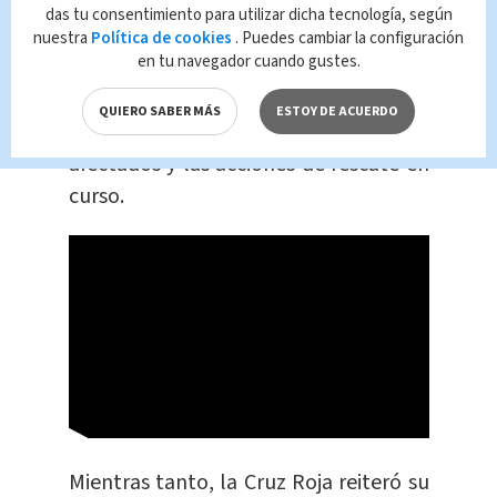
este tipo de emergencias.
das tu consentimiento para utilizar dicha tecnología, según
nuestra
Política de cookies
. Puedes cambiar la configuración
en tu navegador cuando gustes.
A medida que avancen las horas, se
espera que las autoridades emitan
QUIERO SABER MÁS
ESTOY DE ACUERDO
actualizaciones
sobre el estado de los
afectados y las acciones de rescate en
curso.
Mientras tanto, la Cruz Roja reiteró su