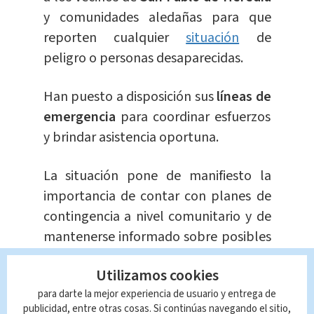
y comunidades aledañas para que
reporten cualquier
situación
de
peligro o personas desaparecidas.
Han puesto a disposición sus
líneas de
emergencia
para coordinar esfuerzos
y brindar asistencia oportuna.
La situación pone de manifiesto la
importancia de contar con planes de
contingencia a nivel comunitario y de
mantenerse informado sobre posibles
alertas meteorológicas,
Utilizamos cookies
especialmente en épocas lluviosas. La
para darte la mejor experiencia de usuario y entrega de
colaboración
ciudadana es clave en
publicidad, entre otras cosas. Si continúas navegando el sitio,