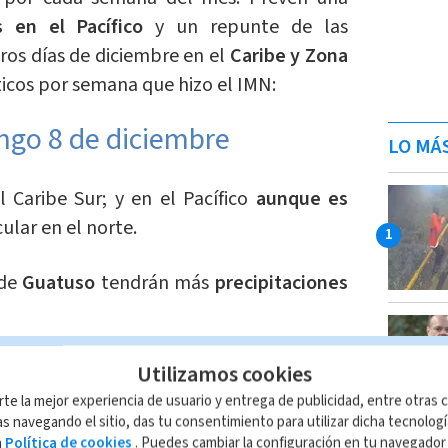
as en el Pacífico
y un repunte de las
ros días de diciembre en el
Caribe y Zona
icos por semana que hizo el IMN:
ingo 8 de diciembre
LO MÁ
l Caribe Sur; y en el Pacífico
aunque es
cular en el norte.
 de
Guatuso
tendrán más
precipitaciones
te, Central y Valle Central
se presentarán
Utilizamos cookies
íodo seco.
rte la mejor experiencia de usuario y entrega de publicidad, entre otras c
s navegando el sitio, das tu consentimiento para utilizar dicha tecnolog
a
Política de cookies
. Puedes cambiar la configuración en tu navegado