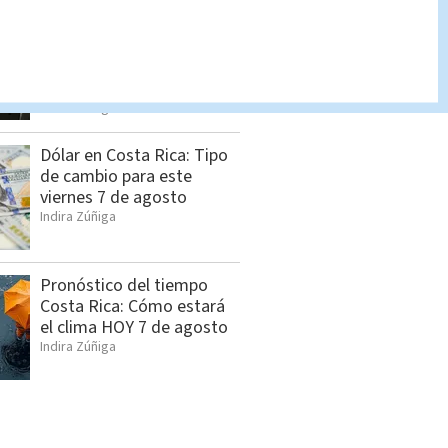
Cuatro personas son
heridas tras lanzamiento
de explosivo contra
vivienda en Palmares
Indira Zúñiga
Dólar en Costa Rica: Tipo
de cambio para este
viernes 7 de agosto
Indira Zúñiga
Pronóstico del tiempo
Costa Rica: Cómo estará
el clima HOY 7 de agosto
Indira Zúñiga