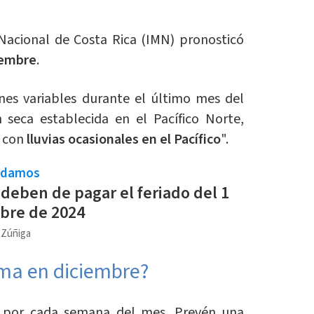
 Nacional de Costa Rica (IMN) pronosticó
iembre
.
ones variables durante el último mes del
n seca establecida en el Pacífico Norte,
o con
lluvias ocasionales en el Pacífico
".
ndamos
eben de pagar el feriado del 1
bre de 2024
a Zúñiga
ima en diciembre?
o por cada semana del mes. Prevén una