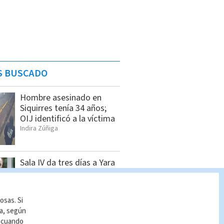
S BUSCADO
Hombre asesinado en
Siquirres tenía 34 años;
OIJ identificó a la víctima
Indira Zúñiga
Sala IV da tres días a Yara
Jiménez para presentar
informe sobre nueve
magistrados suplentes sin
osas. Si
nombrar
ía, según
Redacción Multimedios
r cuando