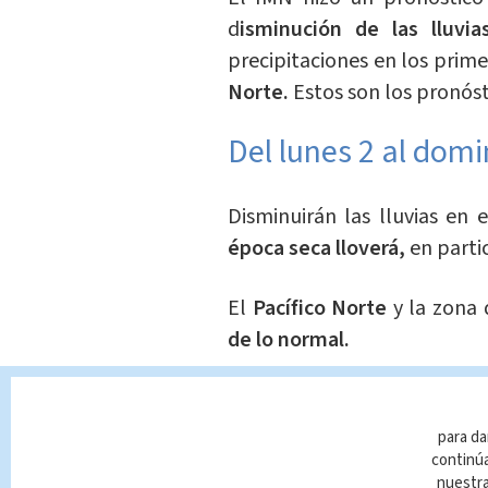
d
isminución de las lluvi
precipitaciones en los prime
Norte.
Estos son los pronóst
Del lunes 2 al dom
Disminuirán las lluvias en e
época seca lloverá,
en parti
El
Pacífico Norte
y la zona
de lo normal.
Asimismo, en el
Pacífico Nor
las
lluvias normales del per
para da
continúa
nuestr