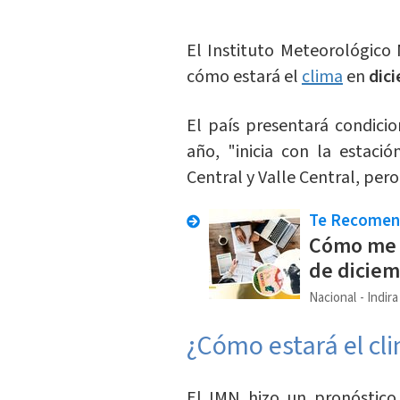
El Instituto Meteorológico
cómo estará el
clima
en
dic
El país presentará condici
año, "inicia con la estació
Central y Valle Central, per
Te Recome
Cómo me d
de diciem
Nacional
Indir
¿Cómo estará el cl
El IMN hizo un pronóstic