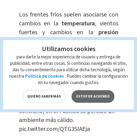
Los frentes fríos suelen asociarse con
cambios en la
temperatura
, vientos
fuertes y cambios en la
presión
atmosférica
.
Utilizamos cookies
para darte la mejor experiencia de usuario y entrega de
#IMN_imagenes
Media tarde a esta
publicidad, entre otras cosas. Si continúas navegando el sitio,
hora predomina nubes concentradas
das tu consentimiento para utilizar dicha tecnología, según
en las cordilleras y ventoso en el país.
nuestra
Política de cookies
. Puedes cambiar la configuración
en tu navegador cuando gustes.
Se mantienen las temperaturas
frescas tanto en la Zona Norte, el
QUIERO SABER MÁS
ESTOY DE ACUERDO
Caribe y el Valle Central; por el
contrario, en el Pacífico se percibe un
ambiente más cálido.
pic.twitter.com/QTG3SIAEja