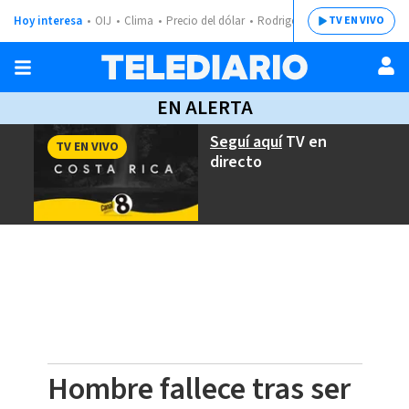
Hoy interesa
OIJ
Clima
Precio del dólar
Rodrigo Chaves
TV EN VIVO
EN ALERTA
Seguí aquí
TV en
TV EN VIVO
directo
Hombre fallece tras ser