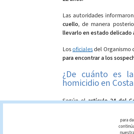
Las autoridades informaro
cuello
, de manera posteri
llevarlo en estado delicado 
Los
oficiales
del Organismo d
para encontrar a los sospec
¿De cuánto es l
homicidio en Costa
Según el
artículo 24 del 
ejecución de un delito, 
consumación de un homicidi
para da
los
cinco hasta los 35 años e
continúa
nuestr