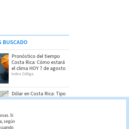
S BUSCADO
Pronóstico del tiempo
Costa Rica: Cómo estará
el clima HOY 7 de agosto
Indira Zúñiga
Dólar en Costa Rica: Tipo
de cambio para este
viernes 7 de agosto
Indira Zúñiga
osas. Si
ía, según
r cuando