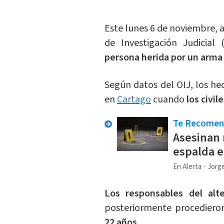
Este lunes 6 de noviembre, al
de Investigación Judicial 
persona herida por un arma
Según datos del OIJ, los he
en
Cartago
cuando
los civi
Te Recome
Asesinan 
espalda e
En Alerta
Jorge
Los responsables del al
posteriormente procedieron
22 años.