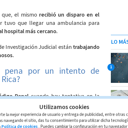
n que, el mismo
recibió un disparo en el
or tuvo que llegar una ambulancia para
al hospital más cercano.
LO MÁ
e Investigación Judicial están
trabajando
hosos.
a pena por un intento de
 Rica?
Código Penal
cuando hay tentativa en la
por actos directamente ligados a la
Utilizamos cookies
o pueden recibir una pena que va desde
rte la mejor experiencia de usuario y entrega de publicidad, entre otras c
n prisión.
s navegando el sitio, das tu consentimiento para utilizar dicha tecnolog
a
Política de cookies
. Puedes cambiar la configuración en tu navegado