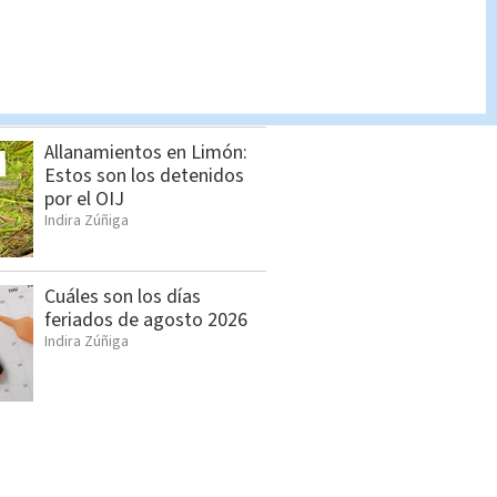
Hombre asesinado en
Siquirres tenía 34 años;
OIJ identificó a la víctima
Indira Zúñiga
Allanamientos en Limón:
Estos son los detenidos
por el OIJ
Indira Zúñiga
Cuáles son los días
feriados de agosto 2026
Indira Zúñiga