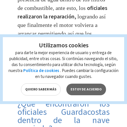
oficiales
de
combustible
, ante esto, los
realizaron la reparación,
logrando así
que finalmente el motor volviera a
arrancar permitiendo así que los
ocupantes pudiesen volver a utilizar su
Utilizamos cookies
embarque.
para darte la mejor experiencia de usuario y entrega de
publicidad, entre otras cosas. Si continúas navegando el sitio,
das tu consentimiento para utilizar dicha tecnología, según
nuestra
Política de cookies
. Puedes cambiar la configuración
en tu navegador cuando gustes.
QUIERO SABER MÁS
ESTOY DE ACUERDO
¿Qué encontraron los
oficiales Guardacostas
dentro de la nave