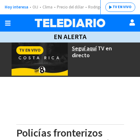
Hoy interesa
OIJ
Clima
Precio del dólar
Rodrigo Chaves
TV EN VIVO
EN ALERTA
Seguí aquí
TV en
TV EN VIVO
directo
Policías fronterizos