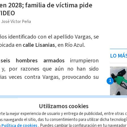
en 2028; familia de víctima pide
 VIDEO
 José Víctor Peña
ños identificado con el apellido Vargas, se
ubicada en
calle Lisanias
, en Río Azul.
LO MÁ
,
seis hombres armados
irrumpieron
 y, por razones que aún no han sido
arias veces contra Vargas, provocando su
igación, los
agentes del OIJ
lograron
Utilizamos cookies
suntos responsables y coordinar los
rte la mejor experiencia de usuario y entrega de publicidad, entre otras c
y.
s navegando el sitio, das tu consentimiento para utilizar dicha tecnolog
a
Política de cookies
. Puedes cambiar la configuración en tu navegado