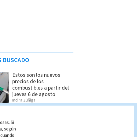
S BUSCADO
Estos son los nuevos
precios de los
combustibles a partir del
jueves 6 de agosto
Indira Zúñiga
Influencer mexicano es
asesinado; ataque armado
osas. Si
quedó grabado | VIDEO
ía, según
Redacción Multimedios
r cuando