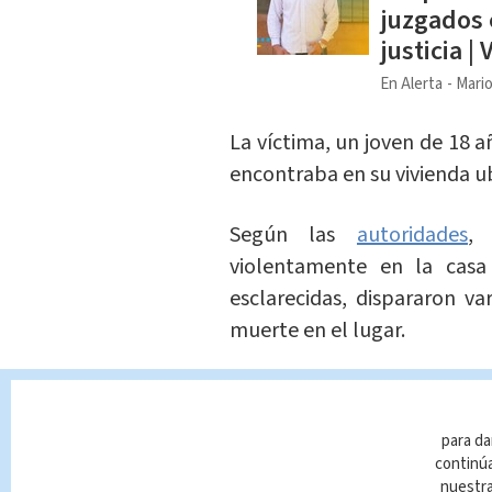
juzgados 
justicia |
En Alerta
Mario
La víctima, un joven de 18 a
encontraba en su vivienda 
Según las
autoridades
violentamente en la casa
esclarecidas, dispararon v
muerte en el lugar.
Tras una exhaustiva invest
individualizar a los pre
para da
allanamientos realizados ho
continúa
nuestr