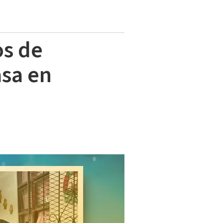
os de
asa en