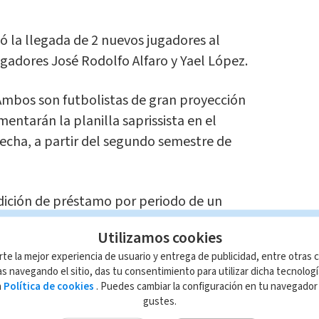
ó la llegada de 2 nuevos jugadores al
jugadores José Rodolfo Alfaro y Yael López.
mbos son futbolistas de gran proyección
entarán la planilla saprissista en el
echa, a partir del segundo semestre de
dición de préstamo por periodo de un
Utilizamos cookies
rte la mejor experiencia de usuario y entrega de publicidad, entre otras c
s navegando el sitio, das tu consentimiento para utilizar dicha tecnolog
a
Política de cookies
. Puedes cambiar la configuración en tu navegado
ndamos
gustes.
s! Jicaral logra el ascenso a la