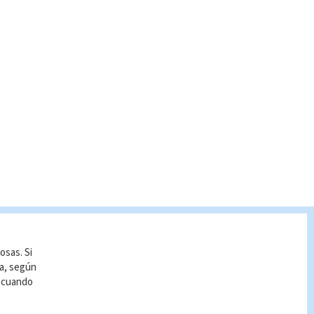
osas. Si
ía, según
r cuando