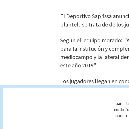
El Deportivo Saprissa anunci
plantel, se trata de de los 
Según el equipo morado: “A
para la institución y complem
mediocampo y la lateral der
este año 2019”.
Los jugadores llegan en con
año.
para da
continúa
nuestr
Te Recome
¡Campeone